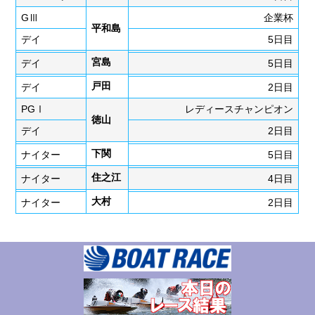
GⅢ
企業杯
平和島
デイ
5日目
宮島
デイ
5日目
戸田
デイ
2日目
PGⅠ
レディースチャンピオン
徳山
デイ
2日目
下関
ナイター
5日目
住之江
ナイター
4日目
大村
ナイター
2日目
サッポロビールカップ2026
サッポロビールカップ2026
丸亀
丸亀
ナイター
ナイター
2日目
3日目
三国
三国
モーニング
モーニング
最終日
5日目
鳴門
鳴門
モーニング
モーニング
4日目
5日目