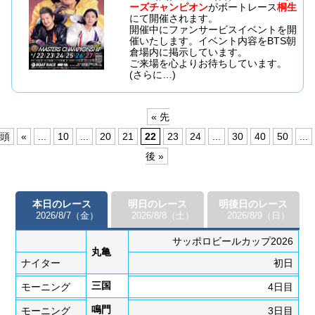
ーズチャンピオン
がボートレース
桐生
にて開催されます。
開催中にファンサービスイベントを開
催いたします。イベント内容をBTS朝
倉場内に掲示しています。
ご来場を心よりお待ちしています。
(さらに…)
« 先
頭
«
...
10
...
20
21
22
23
24
...
30
40
50
...
後 »
本日のレース
明日のレース
明後日のレース
2026/8/7（金）
2026/8/8（土）
2026/8/9（日）
サッポロビールカップ2026
丸亀
ナイター
初日
三国
モーニング
4日目
鳴門
モーニング
3日目