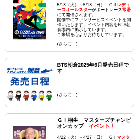
5/13（火）～5/18（日） GⅡ
レディ
ースオールスター
がボートレース
常滑
にて開催されます。
開催中にファンサービスイベントを開
催いたします。イベント内容をBTS朝
倉場内に掲示しています。
ご来場を心よりお待ちしています。
(さらに…)
BTS朝倉2025年6月発売日程で
す
(さらに…)
ＧⅠ桐生 マスターズチャンピ
オンカップ
イベント
4/22（火）～4/27（日） GⅠ
マスタ