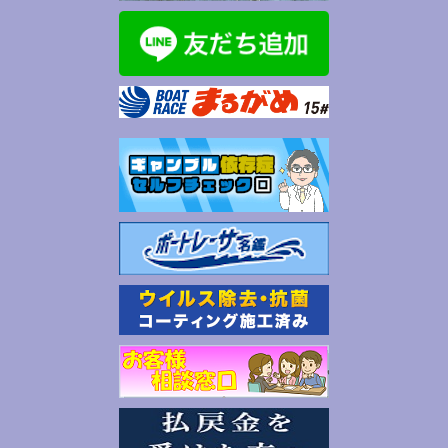
GⅢ
企業杯
戸田
デイ
最終日
平和島
デイ
最終日
PGⅠ
レディースチャンピオン
徳山
宮島
デイ
デイ
最終日
4日目
PGⅠ
レディースチャンピオン
児島
デイ
2日目
徳山
デイ
3日目
尼崎
デイ
初日
児島
デイ
初日
住之江
ナイター
最終日
下関
ナイター
最終日
大村
ナイター
4日目
住之江
ナイター
5日目
若松
ナイター
3日目
大村
ナイター
3日目