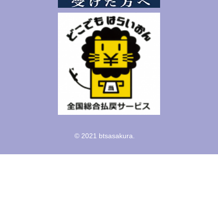
© 2021 btsasakura.