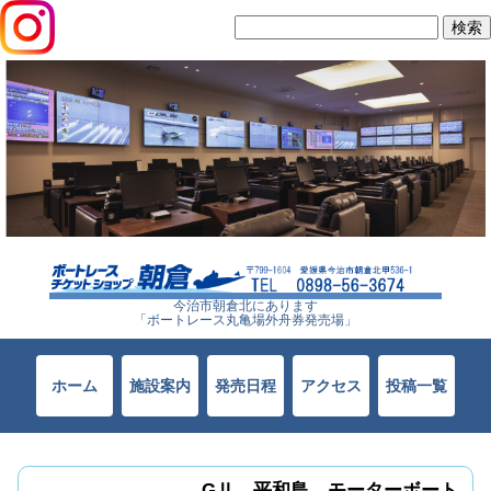
検
索:
今治市朝倉北にあります
「ボートレース丸亀場外舟券発売場」
ホーム
施設案内
発売日程
アクセス
投稿一覧
GⅡ 平和島 モーターボート