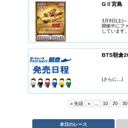
GⅡ宮島
3月9日(土)～
開催中にフ
しています
BTS朝倉
(さらに…)
« 先頭
«
...
10
20
30
本日のレース