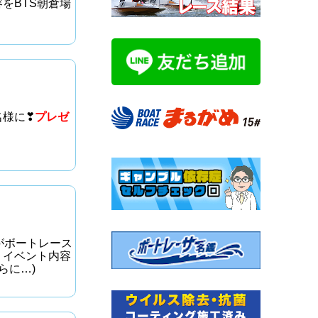
をBTS朝倉場
名様に❣
プレゼ
がボートレース
。イベント内容
さらに…)