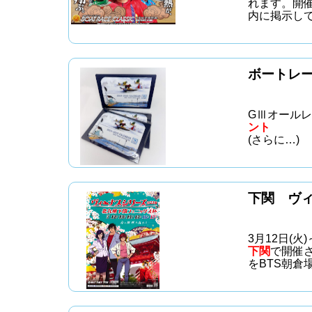
れます。開
内に掲示し
ボートレ
GⅢオールレ
ント
(さらに…)
下関 ヴ
3月12日(火)
下関
で開催
をBTS朝