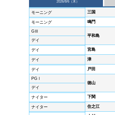
2026/8/6（木）
三国
モーニング
鳴門
モーニング
GⅢ
平和島
デイ
宮島
デイ
津
デイ
戸田
デイ
PGⅠ
徳山
デイ
下関
ナイター
住之江
ナイター