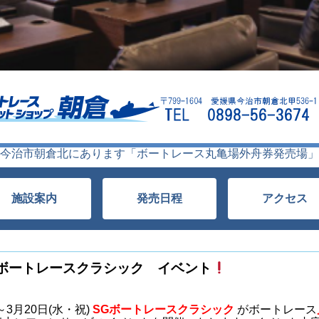
今治市朝倉北にあります「ボートレース丸亀場外舟券発売場」
施設案内
発売日程
アクセス
 ボートレースクラシック イベント
)～3月20日(水・祝)
SGボートレースクラシック
がボートレース