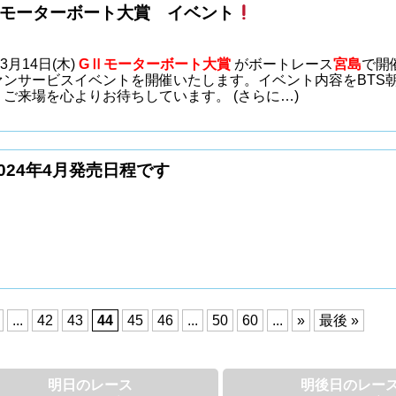
 モーターボート大賞 イベント
3月14日(木)
GⅡモーターボート大賞
がボートレース
宮島
で開
ァンサービスイベントを開催いたします。イベント内容をBTS
。ご来場を心よりお待ちしています。
(さらに…)
2024年4月発売日程です
...
42
43
44
45
46
...
50
60
...
»
最後 »
明日のレース
明後日のレー